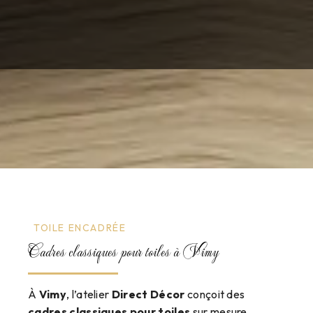
TOILE ENCADRÉE
Cadres classiques pour toiles à Vimy
À
Vimy
, l’atelier
Direct Décor
conçoit des
cadres classiques pour toiles
sur mesure,