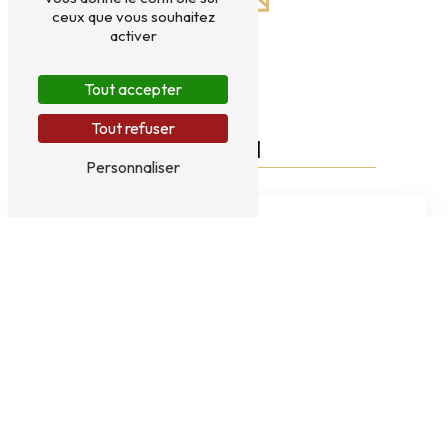
ceux que vous souhaitez
activer
Tout accepter
Tout refuser
E-mail
Personnaliser
direct.decor.vimy@gmail.com
N'hésitez pas à nous
contacter